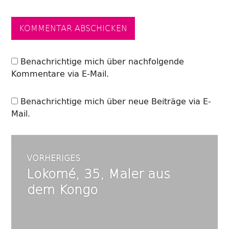
Benachrichtige mich über nachfolgende
Kommentare via E-Mail.
Benachrichtige mich über neue Beiträge via E-
Mail.
Beitrags-
VORHERIGES
Lokomé, 35, Maler aus
Vorheriger
Navigation
Beitrag:
dem Kongo