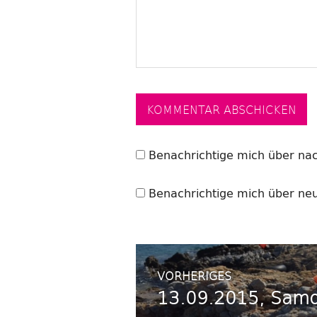
Benachrichtige mich über na
Benachrichtige mich über neue
Beitrags-
VORHERIGES
13.09.2015, Samo
Vorheriger
Navigation